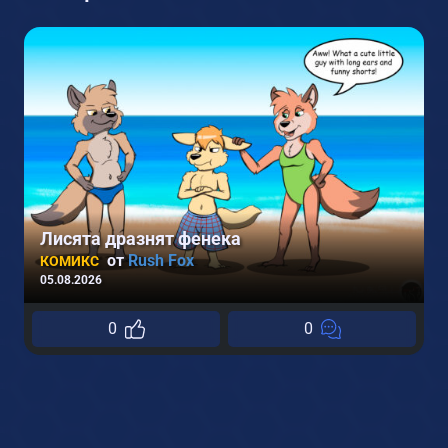
Лисята дразнят фенека
от
Rush Fox
КОМИКС
05.08.2026
0
0
1