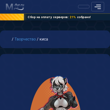
Сбор на оплату серверов:
21%
собрано!
Главная
/
Творчество
/
киса