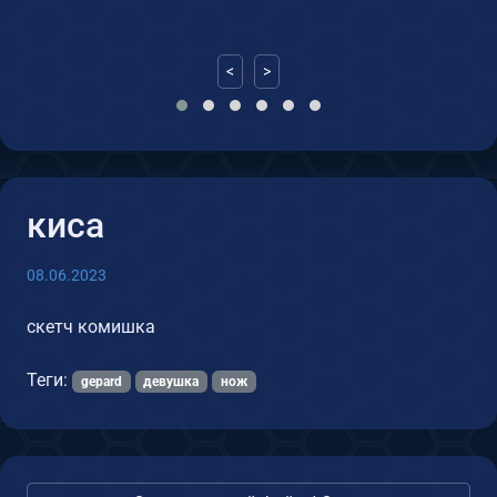
<
>
киса
08.06.2023
скетч комишка
Теги:
gepard
девушка
нож