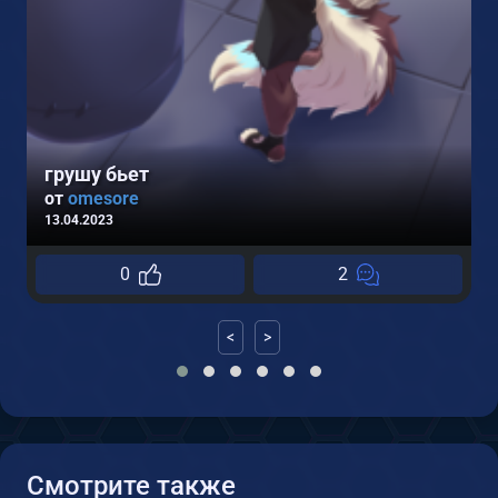
грушу бьет
от
omesore
13.04.2023
0
0
2
<
>
Смотрите также