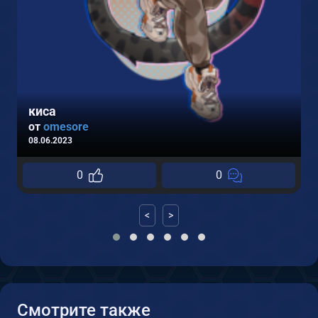
киса
от
omesore
08.06.2023
0
0
0
<
>
Смотрите также