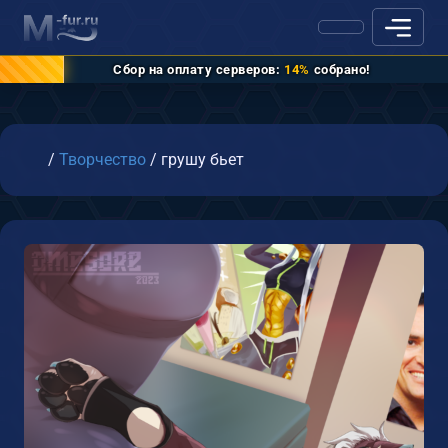
Сбор на оплату серверов:
14%
собрано!
Главная
/
Творчество
/
грушу бьет