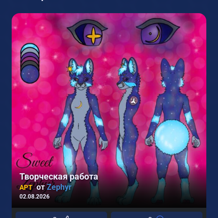
Творческая работа
от
Zephyr
АРТ
02.08.2026
0