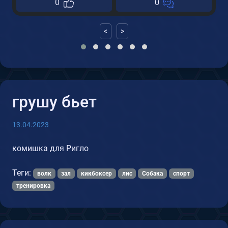
0
0
<
>
грушу бьет
13.04.2023
комишка для Ригло
Теги:
волк
зал
кикбоксер
лис
Собака
спорт
тренировка