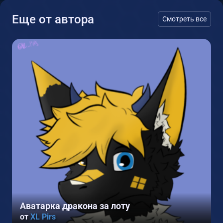
Еще от автора
Смотреть все
1
Аватарка дракона за лоту
от
XL Pirs