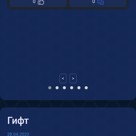
0
0
1
<
>
Гифт
28.04.2023