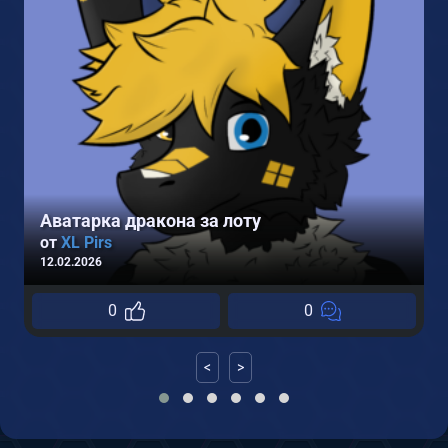
1
Аватарка дракона за лоту
от
XL Pirs
12.02.2026
0
0
<
>