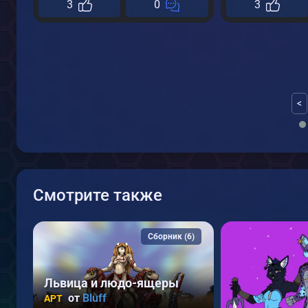
3
0
3
<
Смотрите также
Сборник (6)
Львица и людо-ящеры
от
Bluff
АРТ