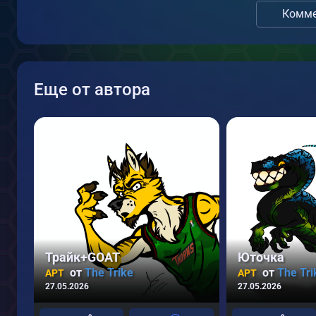
Комме
Еще от автора
Трайк+GOAT
Юточка
от
The Trike
от
The Tri
АРТ
АРТ
27.05.2026
27.05.2026