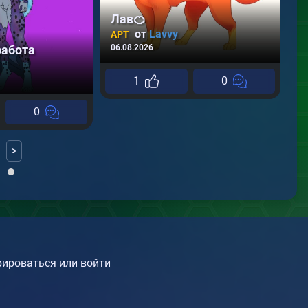
Лав🍊
от
Lavvy
АРТ
работа
06.08.2026
А
04
1
0
0
>
ироваться или войти