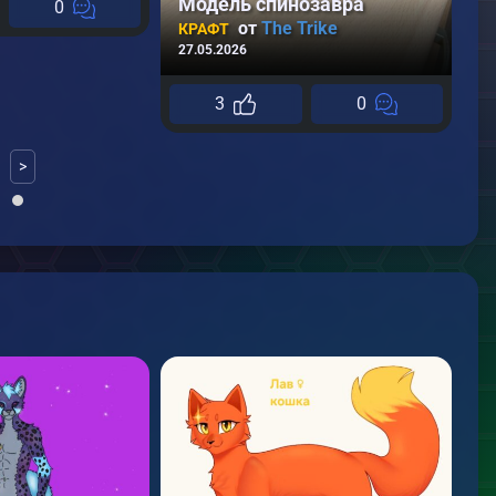
Модель спинозавра
Д
0
от
The Trike
о
КРАФТ
27.05.2026
12
3
0
>