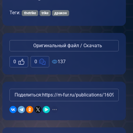
Теги:
thetrike
trike
дракон
Оригинальный файл / Скачать
0
0
137
Поделиться:
https://m-fur.ru/publications/16095/