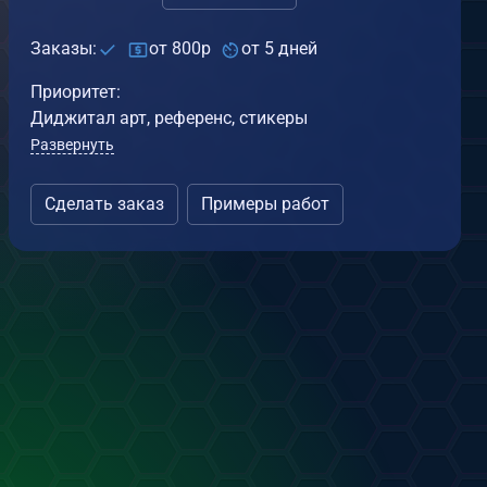
ракон в тетради
Статуэтка дракона
т
The Trike
от
The Trike
Заказы:
от 800р
от 5 дней
.11.2025
25.11.2024
Приоритет:
0
2
0
0
Диджитал арт, референс, стикеры
Развернуть
Сделать заказ
Примеры работ
Не та флейта