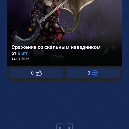
Сражение со скальным наездником
от
Bluff
14.07.2026
(
0
0
0
<
>