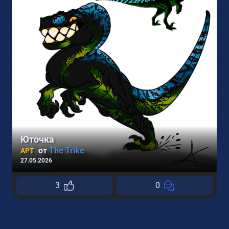
Юточка
от
The Trike
АРТ
27.05.2026
3
0
2