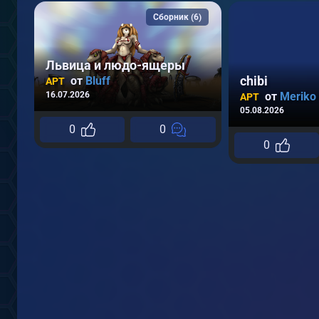
Сборник (6)
Львица и людо-ящеры
chibi
от
Bluff
АРТ
от
Meriko
16.07.2026
АРТ
05.08.2026
0
0
0