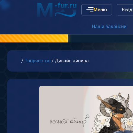
Меню
Наши вакансии
или
связь с админ
Главная
/
Творчество
/
Дизайн айнира.