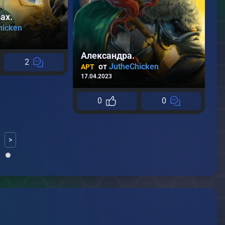
S
ах.
А
hicken
17
Александра.
2
от
JutheChicken
АРТ
17.04.2023
0
0
>