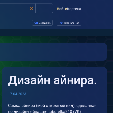
Войти
Корзина
Беседа ВК
Telegram-Чат
Дизайн айнира.
17.04.2023
Самка айнира (мой открытый вид), сделанная
по дизайну яйца для taburetka810 (VK)