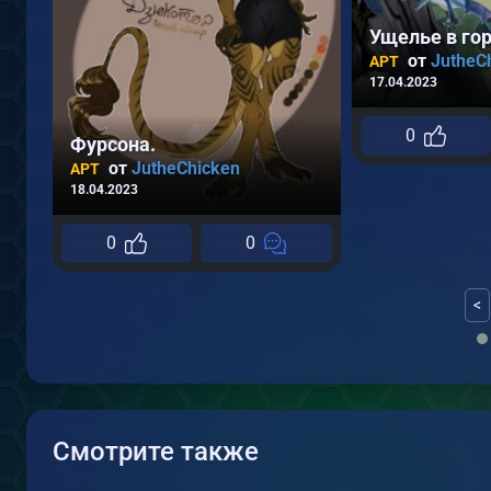
Ущелье в гор
от
JutheC
АРТ
17.04.2023
0
Фурсона.
от
JutheChicken
АРТ
18.04.2023
0
0
<
Смотрите также