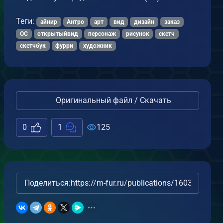
Теги:
айнир
Антро
арт
вид
дизайн
заказ
ОС
открытыйвид
персонаж
рисунок
скетч
скетчбук
фурри
художник
Оригинальный файл / Скачать
0
1
125
Поделиться:
https://m-fur.ru/publications/16033/