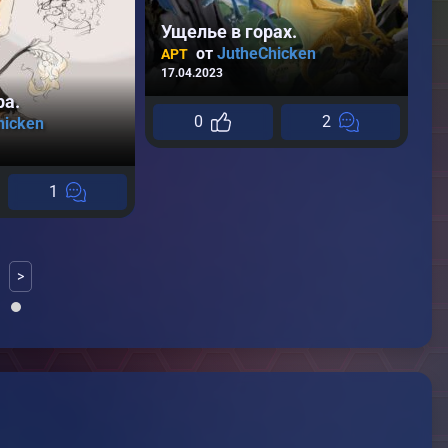
Ущелье в горах.
от
JutheChicken
АРТ
17.04.2023
ра.
А
0
2
hicken
А
17
1
>