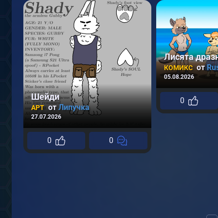
Лисята драз
от
Ru
КОМИКС
05.08.2026
Шейди
0
от
Липучка
АРТ
27.07.2026
0
0