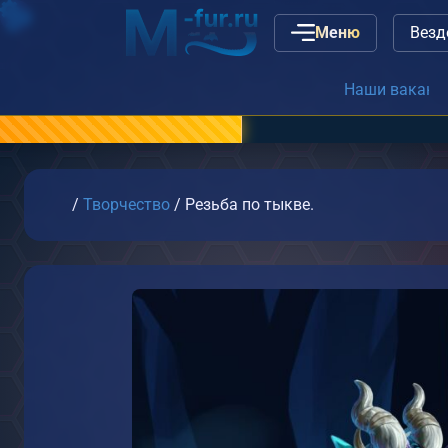
Меню
Наши вакансии
или
связь с а
Главная
/
Творчество
/
Резьба по тыкве.