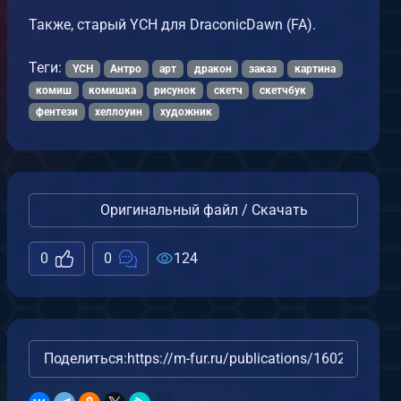
Также, старый YCH для DraconicDawn (FA).
Теги:
YCH
Антро
арт
дракон
заказ
картина
комиш
комишка
рисунок
скетч
скетчбук
фентези
хеллоуин
художник
Оригинальный файл / Скачать
0
0
124
Поделиться:
https://m-fur.ru/publications/16023/