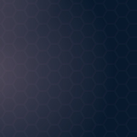
Творческая работа
от
Zephyr
АРТ
02.08.2026
1
0
agic dishes
от
Murkmew
РТ
.07.2026
1
0