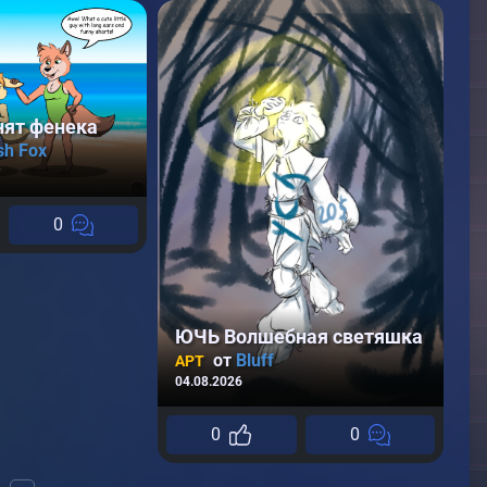
нят фенека
sh Fox
0
M
ЮЧЬ Волшебная светяшка
А
от
Bluff
АРТ
20
04.08.2026
0
0