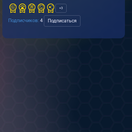
Snow long.
+3
от
JutheChicken
АРТ
17.04.2023
Подписчиков:
4
Подписаться
0
0
лександра.
от
JutheChicken
РТ
.04.2023
0
0