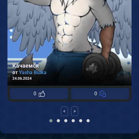
2
Качаемся
от
Yasha Bulka
24.06.2024
0
0
<
>