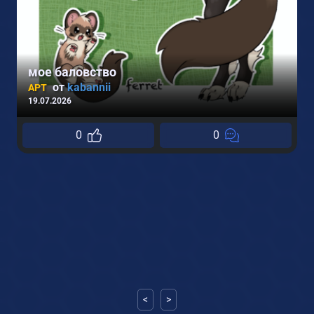
мое баловство
от
kabannii
АРТ
19.07.2026
0
0
2
<
>