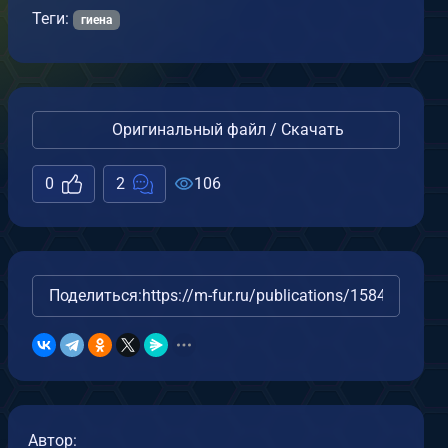
Теги:
гиена
Оригинальный файл / Скачать
0
2
106
Поделиться:
https://m-fur.ru/publications/15840/
Автор: