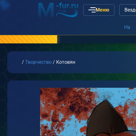
Меню
Наши вакансии
или
связь с
Главная
/
Творчество
/
Котовян