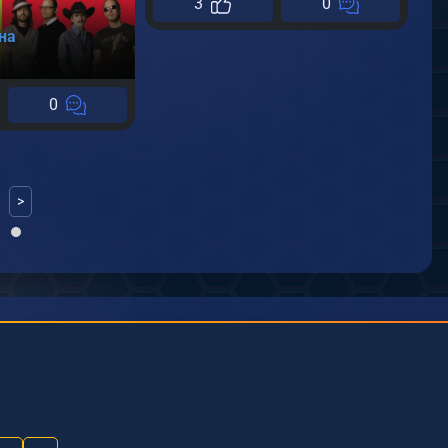
3
0
О
А
на
08
0
>