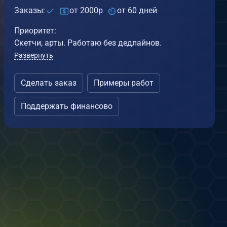
Заказы:
от 2000р
от 60 дней
Приоритет:
Скетчи, арты. Работаю без дедлайнов.
Развернуть
Поела острого
от
Yasha Bulka
Сделать заказ
Примеры работ
17.04.2023
Поддержать финансово
0
0
осмос
т
Yasha Bulka
.04.2023