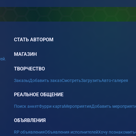
СТАТЬ АВТОРОМ
МАГАЗИН
ей.
ТВОРЧЕСТВО
Заказы
Добавить заказ
Смотреть
Загрузить
Авто-галерея
РЕАЛЬНОЕ ОБЩЕНИЕ
Поиск анкет
Фурри карта
Мероприятия
Добавить мероприят
ОБЪЯВЛЕНИЯ
RP объявления
Объявления исполнителей
Хочу познакомить