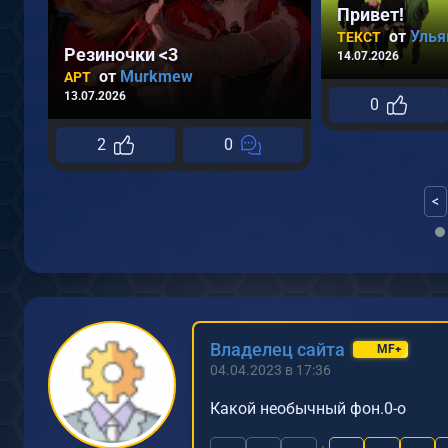
Привет!
от
Улья
ТЕКСТ
Резиночки <3
14.07.2026
от
Murkmew
АРТ
13.07.2026
0
2
0
<
Владелец сайта
MF+
04.04.2023 в 17:36
Какой необычный фон.0-о