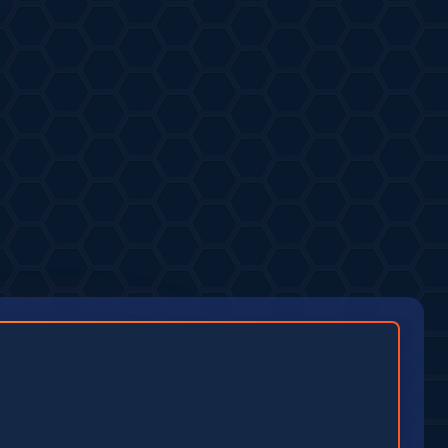
16.07.2026
безьянка
от
Сорока
РТ
1
0
.07.2026
4
0