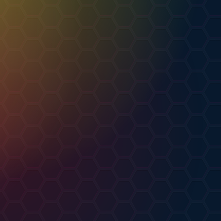
рты (можно заказать)
Kitsune Elegance
от
Cat Hat
РТ
от
esKKed
.07.2026
АРТ
20.07.2026
1
0
0
0