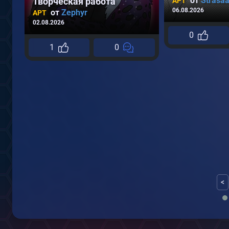
от
Strasa
Творческая работа
АРТ
06.08.2026
от
Zephyr
АРТ
02.08.2026
0
1
0
<