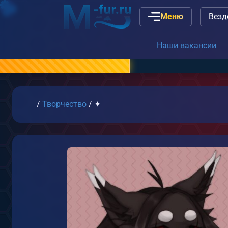
Меню
Наши вакансии
или
связь с админист
Главная
/
Творчество
/
✦