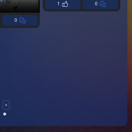
ak
1
0
0
А
А
15
>