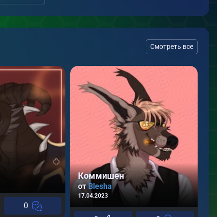
Смотреть все
Коммишен
С
от
Blesha
о
17.04.2023
09
0