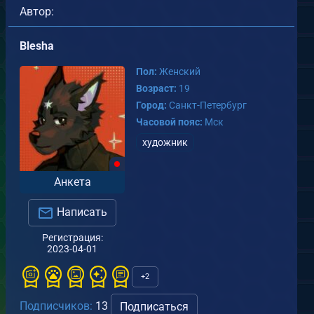
Автор:
Blesha
Пол:
Женский
Возраст:
19
Город:
Санкт-Петербург
Часовой пояс:
Мск
художник
✦
от
Blesha
Анкета
03.04.2023
Написать
0
1
Регистрация:
2023-04-01
кетчевая коммишка.
т
Blesha
+2
.04.2023
Подписчиков:
13
Подписаться