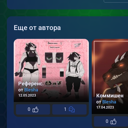
Еще от автора
Референс.
от
Blesha
Коммишен
12.05.2023
от
Blesha
17.04.2023
0
1
0