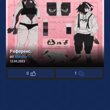
Референс.
от
Blesha
12.05.2023
0
1
1