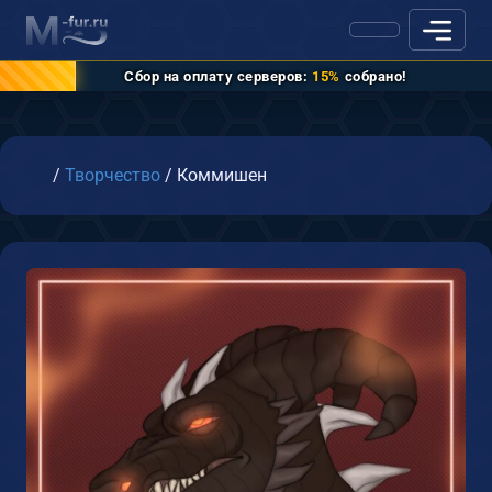
Сбор на оплату серверов:
15%
собрано!
Главная
/
Творчество
/
Коммишен