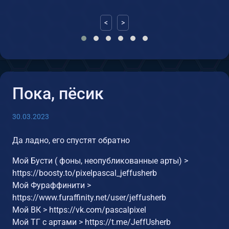
<
>
Пока, пёсик
30.03.2023
Да ладно, его спустят обратно
Мой Бусти ( фоны, неопубликованные арты) >
https://boosty.to/pixelpascal_jeffusherb
Мой Фураффинити >
https://www.furaffinity.net/user/jeffusherb
Мой ВК > https://vk.com/pascalpixel
Мой ТГ c артами > https://t.me/JeffUsherb