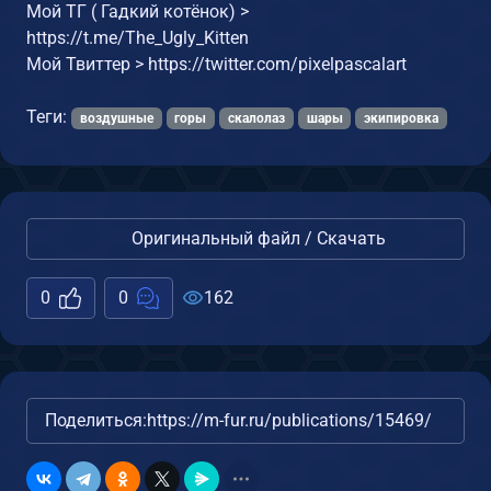
Мой ТГ ( Гадкий котёнок) >
https://t.me/The_Ugly_Kitten
Мой Твиттер > https://twitter.com/pixelpascalart
Теги:
воздушные
горы
скалолаз
шары
экипировка
Оригинальный файл / Скачать
0
0
162
Поделиться:
https://m-fur.ru/publications/15469/