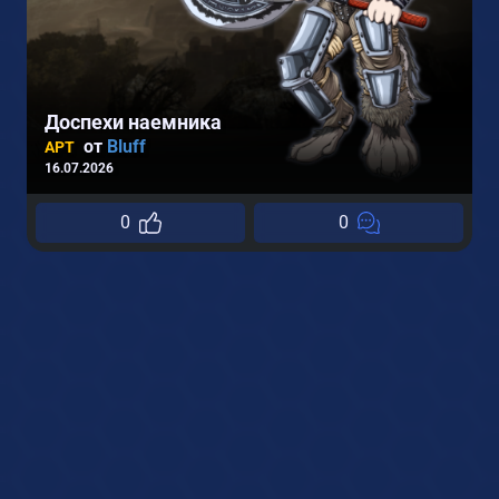
Доспехи наемника
от
Bluff
АРТ
16.07.2026
0
0
2