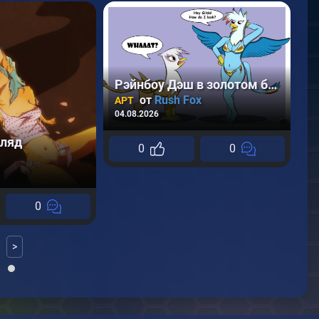
Рэйнбоу Дэш в золотом бикини
от
Rush Fox
АРТ
04.08.2026
гляд
0
0
А
24
0
>