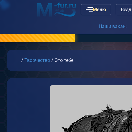
Меню
Наши вакансии
или
связь с а
Главная
/
Творчество
/
Это тебе