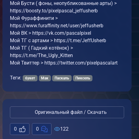
Мой Бусти ( фоны, неопубликованные арты) >
https://boosty.to/pixelpascal_jeffusherb
Мой Фураффинити >
https://www.furaffinity.net/user/jeffusherb
Мой ВК > https://vk.com/pascalpixel
Мой ТГ c артами > https://t.me/JeffUsherb
Мой ТГ ( Гадкий котёнок) >
https://t.me/The_Ugly_Kitten
Мой Твиттер > https://twitter.com/pixelpascalart
Теги:
букет
Мак
Паскаль
Пиксель
Оригинальный файл / Скачать
0
0
122