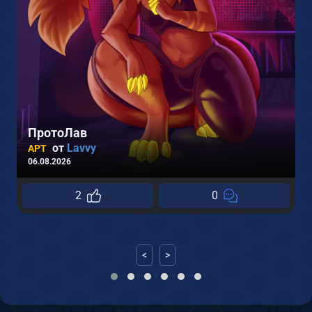
ПротоЛав
от
Lavvy
АРТ
(
06.08.2026
0
2
0
<
>