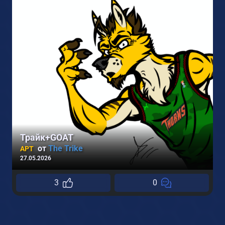
Трайк+GOAT
от
The Trike
АРТ
27.05.2026
2
3
0