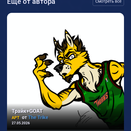
Еще от автора
Смотреть все
Трайк+GOAT
от
The Trike
АРТ
27.05.2026
2