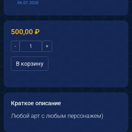
06.07.2026
500,00
₽
К
-
+
о
л
В корзину
и
ч
е
с
т
в
Краткое описание
о
т
Любой арт с любым персонажем)
о
в