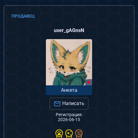
а
р
ПРОДАВЕЦ
а
А
user_gAGnsN
р
т
н
а
з
а
к
а
Анкета
з
Написать
Регистрация:
2026-06-15