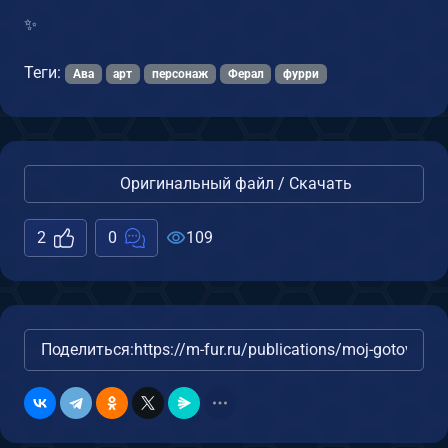
✨
Теги:
Ава
арт
персонаж
Ферал
фурри
Оригинальный файл / Скачать
2
0
109
Поделиться:
https://m-fur.ru/publications/moj-gotovyj-ar