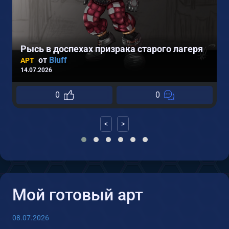
Рысь в доспехах призрака старого лагеря
от
Bluff
АРТ
14.07.2026
2
0
0
<
>
Мой готовый арт
08.07.2026