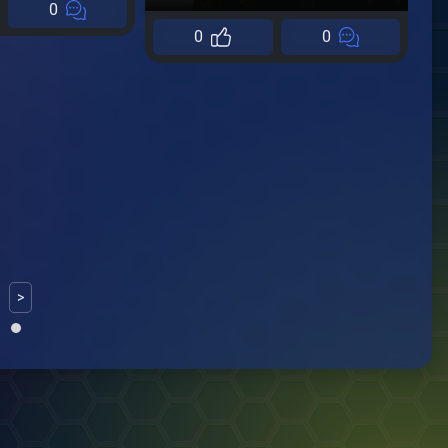
0
0
0
Н
А
04
>