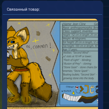
Связанный товар:
от
Rush Fox
04.08.2026
овая фурсона
0
0
от
Zephyr
РТ
.08.2026
0
0