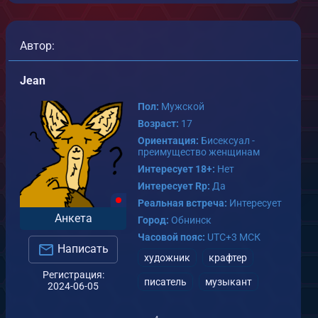
Автор:
Jean
Пол:
Мужской
Возраст:
17
Ориентация:
Бисексуал -
преимущество женщинам
Интересует 18+:
Нет
Интересует Rp:
Да
Реальная встреча:
Интересует
Анкета
Город:
Обнинск
Часовой пояс:
UTC+3 МСК
Написать
художник
крафтер
Регистрация:
писатель
музыкант
2024-06-05