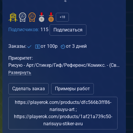
4
Сборник (2)
+18
Подписчиков:
115
Подписаться
Заказы:
от 100р
от 3 дней
Приоритет:
Рисую - Арт/Стикер/Гиф/Референс/Комикс. - (Свободен: пн, вт, ср: 14-16:00+-; чт, пт: 14-22:00; Сб, Вс: 9-15:00) - размер 1000x1000 и меньше.
Развернуть
бюстик
скры душ Глава 1.2
от
Jean
АРТ
Сделать заказ
Примеры работ
от
Jean
26.06.2026
ОМИКС
.06.2026
https://playerok.com/products/dfc566b3ff86-
1
0
narisuyu-art ;
1
0
https://playerok.com/products/1af21a739c50-
narisuyu-stiker-avu