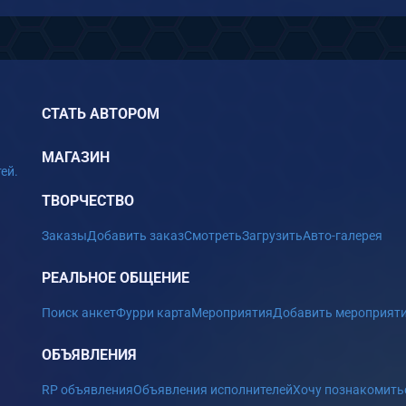
СТАТЬ АВТОРОМ
МАГАЗИН
ей.
ТВОРЧЕСТВО
Заказы
Добавить заказ
Смотреть
Загрузить
Авто-галерея
РЕАЛЬНОЕ ОБЩЕНИЕ
Поиск анкет
Фурри карта
Мероприятия
Добавить мероприят
ОБЪЯВЛЕНИЯ
RP объявления
Объявления исполнителей
Хочу познакомить