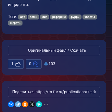
инцидента.
Теги:
арт
лапы
лис
референс
фурри
хвосты
шерсть
Оригинальный файл / Скачать
1
0
103
Поделиться:
https://m-fur.ru/publications/kejd/