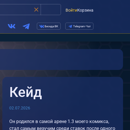
Войти
Корзина
Беседа ВК
Telegram-Чат
Кейд
02.07.2026
Он родился в самой арене 1.3 моего комикса,
стал самым везучим среди ставок после одного