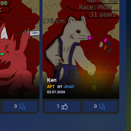
Кип
И
от
Jean
АРТ
02.07.2026
К
27
0
1
0