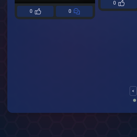
0
0
0
<