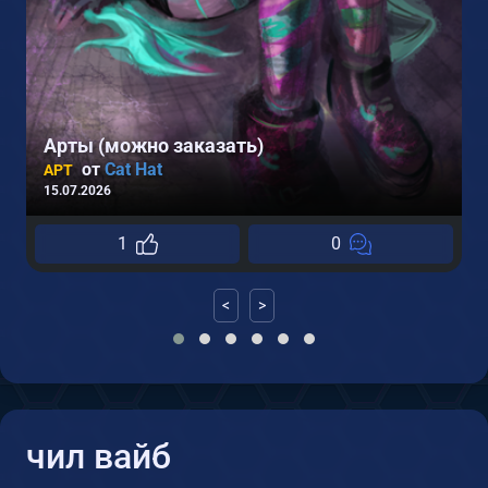
Арты (можно заказать)
от
Cat Hat
АРТ
15.07.2026
1
0
<
>
чил вайб