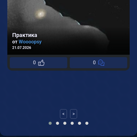
Практика
от
Woooopsy
21.07.2026
0
0
0
<
>