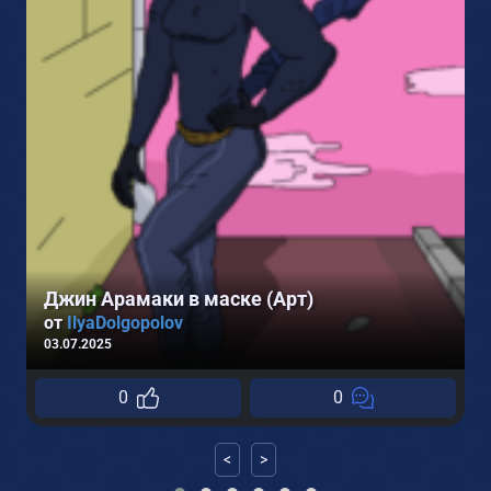
2
Джин Арамаки в маске (Арт)
от
IlyaDolgopolov
03.07.2025
0
0
<
>