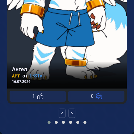
Ангел
0
от
TeSTy
АРТ
16.07.2026
1
0
<
>