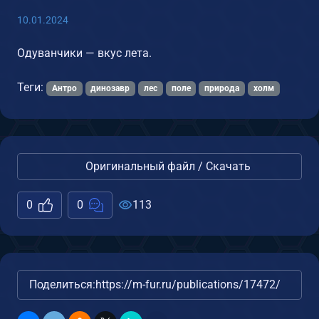
10.01.2024
Одуванчики — вкус лета.
Теги:
Антро
динозавр
лес
поле
природа
холм
Оригинальный файл / Скачать
0
0
113
Поделиться:
https://m-fur.ru/publications/17472/