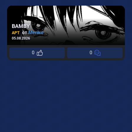
BAMBY
от
Meriko
АРТ
05.08.2026
0
0
1