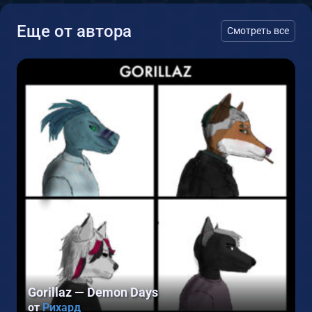
Еще от автора
Смотреть все
2
Gorillaz — Demon Days
от
Рихард