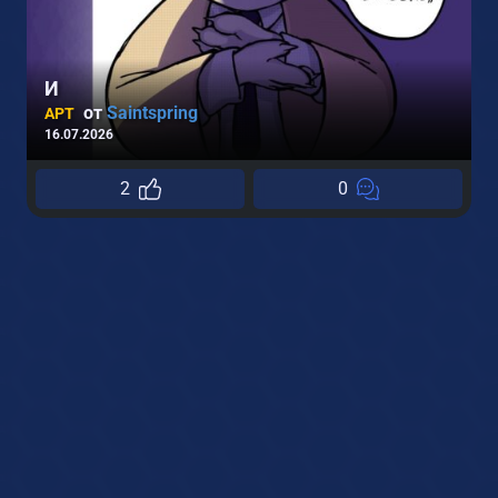
И
от
Saintspring
АРТ
16.07.2026
2
0
2