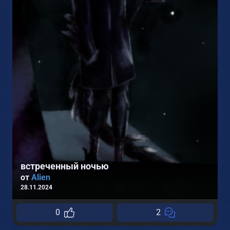
2
встреченный ночью
от
Alien
28.11.2024
0
2