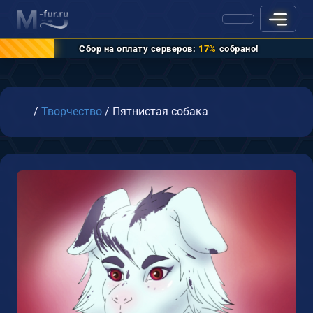
Сбор на оплату серверов:
17%
собрано!
Главная
/
Творчество
/
Пятнистая собака