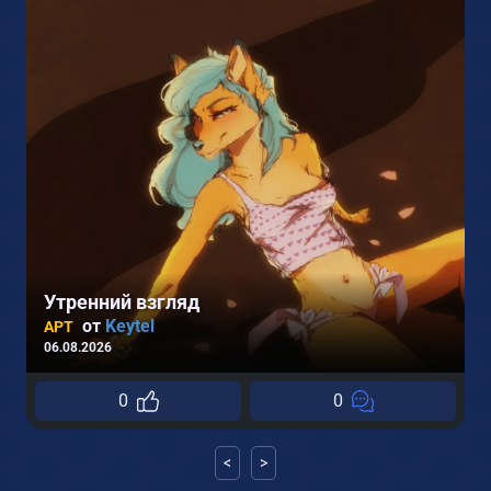
Утренний взгляд
от
Keytel
АРТ
06.08.2026
0
0
0
<
>