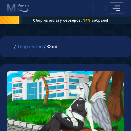
Сбор на оплату серверов:
14%
собрано!
Главная
/
Творчество
/
Фэнг