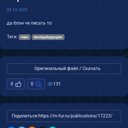
03.12.2023
да блэн че писать то
Теги:
перс
явсегдабудуодин
Оригинальный файл / Скачать
0
0
131
Поделиться:
https://m-fur.ru/publications/17223/