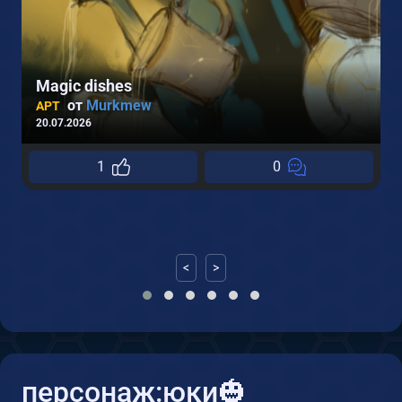
Magic dishes
от
Murkmew
АРТ
20.07.2026
1
0
2
<
>
персонаж:юки🎃