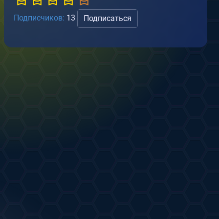
Подписчиков:
13
Подписаться
трелковая практика
т
Tyenov
.12.2024
0
0
Домашняя терраса
от
Tyenov
13.12.2024
1
0