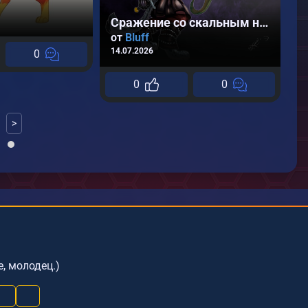
А
06
Сражение со скальным наездником
от
Bluff
14.07.2026
0
0
0
>
, молодец.)