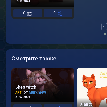
13.12.2024
0
0
<
Смотрите также
She’s witch
от
Murkmew
АРТ
21.07.2026
Лав🍊