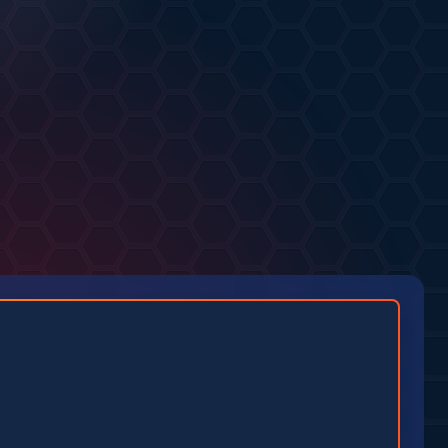
от
Strasaak
РТ
.08.2026
Code 1881
от
Afestofel
АУДИО
0
0
19.07.2026
2
0