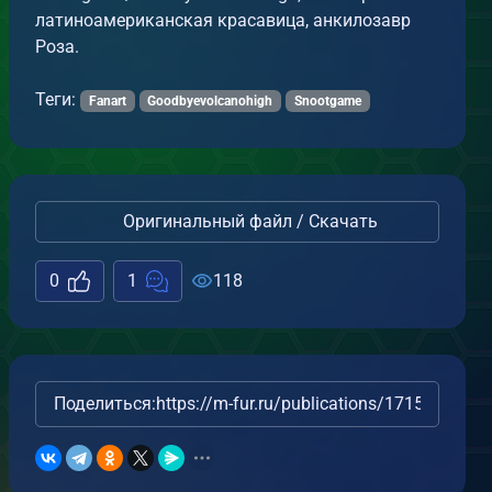
латиноамериканская красавица, анкилозавр
Роза.
Теги:
Fanart
Goodbyevolcanohigh
Snootgame
Оригинальный файл / Скачать
0
1
118
Поделиться:
https://m-fur.ru/publications/17154/