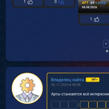
1
0
от
Lavvy
АРТ
06.08.2026
1
<
Владелец сайта
MF+
30.11.2023 в 08:58
Арты становятся всё интереснее
|