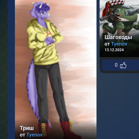
Шагоходы
от
Tyenov
13.12.2024
0
Триш
от
Tyenov