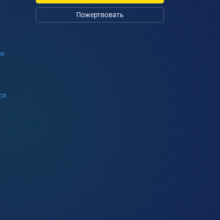
Пожертвовать
ие
ся