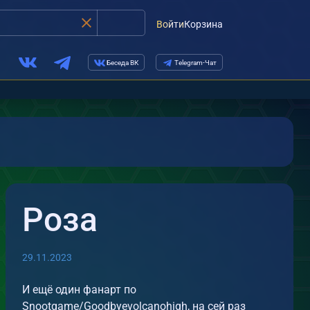
Войти
Корзина
Беседа ВК
Telegram-Чат
Роза
29.11.2023
И ещё один фанарт по
Snootgame/Goodbyevolcanohigh, на сей раз