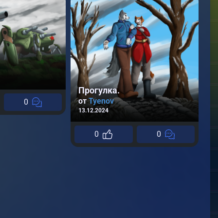
С
о
13
Прогулка.
от
Tyenov
0
13.12.2024
0
0