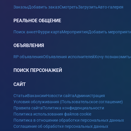
Заказы
Добавить заказ
Смотреть
Загрузить
Авто-галерея
РЕАЛЬНОЕ ОБЩЕНИЕ
Поиск анкет
Фурри карта
Мероприятия
Добавить мероприят
ОБЪЯВЛЕНИЯ
RP объявления
Объявления исполнителей
Хочу познакомить
ПОИСК ПЕРСОНАЖЕЙ
САЙТ
Статьи
Вакансии
Новости сайта
Администрация
Условия обслуживания (Пользовательское соглашение)
Правила сайта
Политика конфиденциальности
Политика использования файлов cookie
Политика в отношении обработки персональных данных
Соглашение об обработке персональных данных