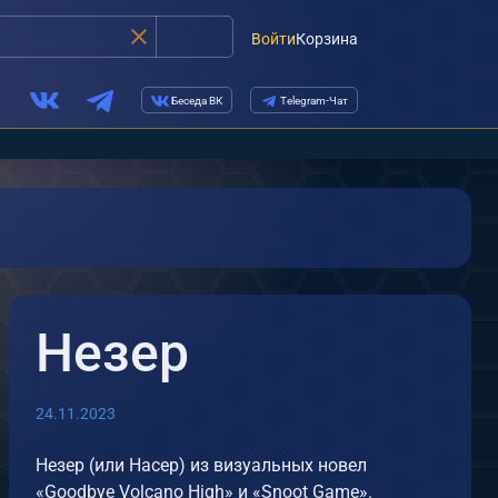
Войти
Корзина
Беседа ВК
Telegram-Чат
Незер
24.11.2023
Незер (или Насер) из визуальных новел
«Goodbye Volcano High» и «Snoot Game».