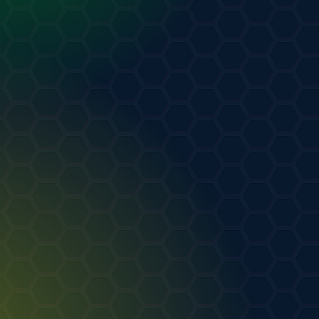
от
Saintspring
РТ