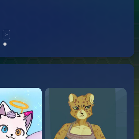
>
И
А