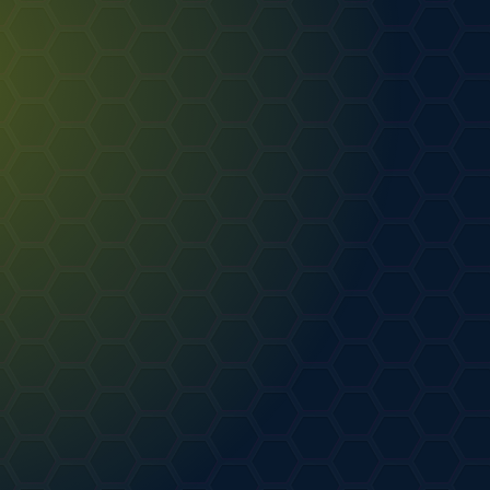
.07.2026
1
0
Мой готовый арт
от
Waffle_Brodsky
АРТ
08.07.2026
2
0