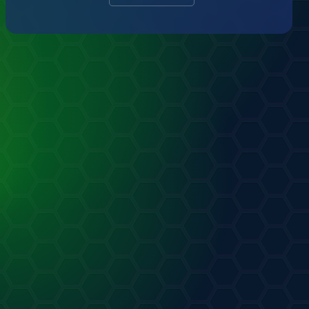
трелковая практика
т
Tyenov
.12.2024
0
0
Домашняя терраса
от
Tyenov
13.12.2024
1
0