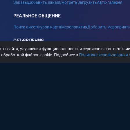
Заказы
Добавить заказ
Смотреть
Загрузить
Авто-галерея
РЕАЛЬНОЕ ОБЩЕНИЕ
Поиск анкет
Фурри карта
Мероприятия
Добавить мероприят
ОБЪЯВЛЕНИЯ
ты сайта, улучшения функциональности и сервисов в соответстви
RP объявления
Объявления исполнителей
Хочу познакомить
 обработкой файлов cookie. Подробнее в
Политике использования 
ПОИСК ПЕРСОНАЖЕЙ
САЙТ
Статьи
Вакансии
Новости сайта
Администрация
Условия обслуживания (Пользовательское соглашение)
Правила сайта
Политика конфиденциальности
Политика использования файлов cookie
Политика в отношении обработки персональных данных
Соглашение об обработке персональных данных