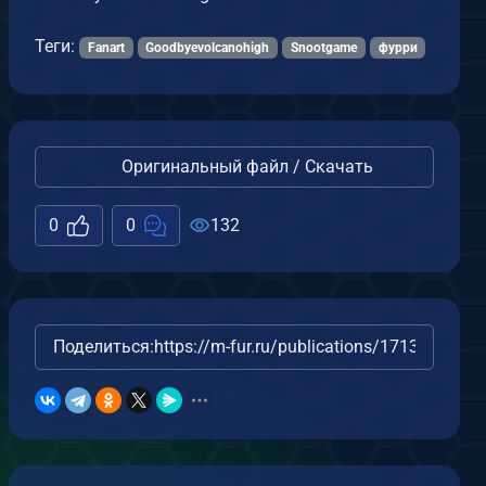
Теги:
Fanart
Goodbyevolcanohigh
Snootgame
фурри
Оригинальный файл / Скачать
0
0
132
Поделиться:
https://m-fur.ru/publications/17135/