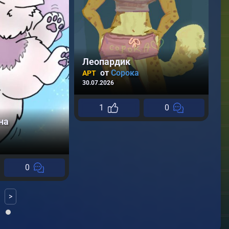
16
Леопардик
от
Сорока
АРТ
30.07.2026
1
0
на
0
>