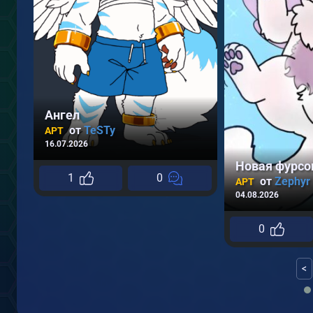
Ангел
от
TeSTy
АРТ
16.07.2026
Новая фурсо
1
0
от
Zephyr
АРТ
04.08.2026
0
<