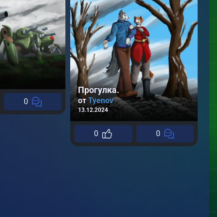
С
о
13
Прогулка.
от
Tyenov
0
13.12.2024
0
0