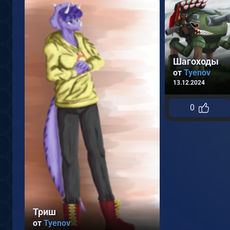
Шагоходы
от
Tyenov
13.12.2024
0
Триш
от
Tyenov