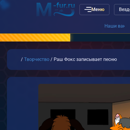
Меню
Наши вакансии
или
связ
Главная
/
Творчество
/
Раш Фокс записывает песню