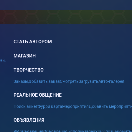
СТАТЬ АВТОРОМ
МАГАЗИН
ей.
ТВОРЧЕСТВО
Заказы
Добавить заказ
Смотреть
Загрузить
Авто-галерея
РЕАЛЬНОЕ ОБЩЕНИЕ
Поиск анкет
Фурри карта
Мероприятия
Добавить мероприят
ОБЪЯВЛЕНИЯ
RP объявления
Объявления исполнителей
Хочу познакомить