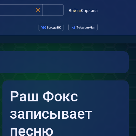
Войти
Корзина
Беседа ВК
Telegram-Чат
Раш Фокс
записывает
песню