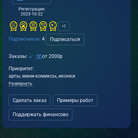
Регистрация:
2023-10-22
+2
Подписчиков:
4
Подписаться
Заказы:
от 2000р
Приоритет:
арты, мини-комиксы, иконки
Развернуть
Сделать заказ
Примеры работ
от
Сорока
АРТ
Поддержать финансово
22.07.2026
Нарисовала Хэд для сестры
1
0
от
лолга
РТ