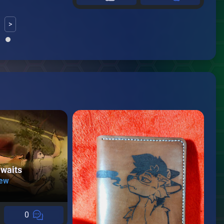
>
waits
ew
0
А