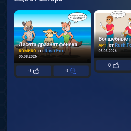
Лисята дразнят фенека
от
Rush F
АРТ
от
Rush Fox
КОМИКС
05.08.2026
05.08.2026
0
0
0