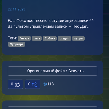
22.11.2023
Раш Фокс поет песню в студии звукозаписи ^ ^
За пультом управлением записи — Пес Даг…
Теги:
Гитара
лиса
Собака
студия
фурри
Фурриарт
Оригинальный файл / Скачать
0
0
113