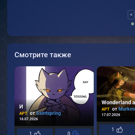
<
Смотрите также
Wonderland a
И
от
Murkm
АРТ
от
Saintspring
АРТ
17.07.2026
16.07.2026
1
1
0