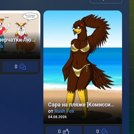
Волшебные перчатки Люкс [Комиссионные Арты]
Л
ox
А
04
0
Сара на пляже [Комиссионный Арт]
от
Rush Fox
04.08.2026
0
0