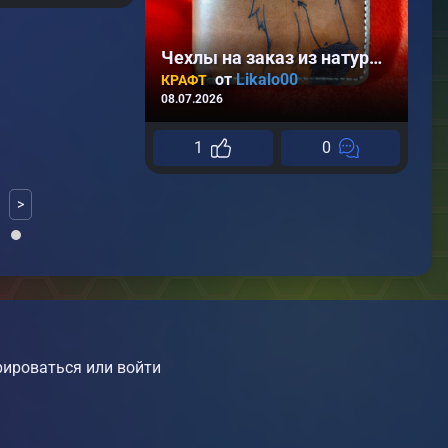
24
Чехлы на заказ из натуральной кожи
от
Likalo00
КРАФТ
08.07.2026
1
0
>
ироваться или войти