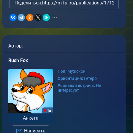
Поделиться:
https://m-fur.ru/publications/17123/
абораторная лошадь
Автор:
от
Rush Fox
от
Rush Fox
РТ
АРТ
.08.2026
04.08.2026
Rush Fox
1
0
Пол:
Мужской
0
0
Ориентация:
Гетеро
Реальная встреча:
Не
интересует
1д
Анкета
Написать