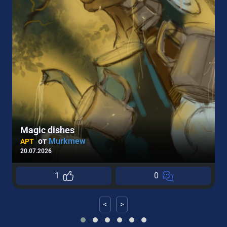
2
Magic dishes
от
Murkmew
АРТ
20.07.2026
1
0
<
>