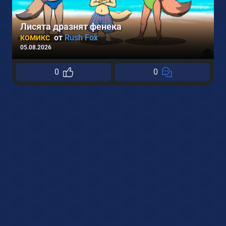
Лисята дразнят фенека
0
от
Rush Fox
КОМИКС
05.08.2026
0
0