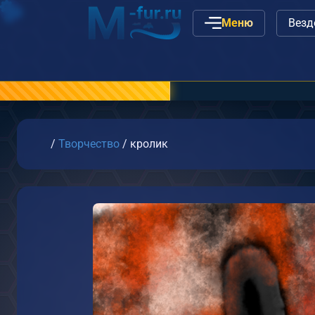
Меню
Наши вакансии
или
св
Главная
/
Творчество
/
кролик