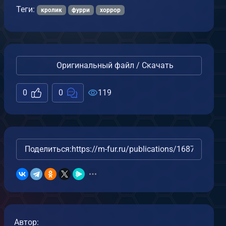
Теги:
кролик
фурри
хоррор
Оригинальный файл / Скачать
0
0
119
Поделиться:
https://m-fur.ru/publications/16872/
Автор: