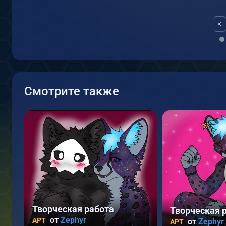
<
Смотрите также
Творческая работа
Творческая 
от
Zephyr
АРТ
от
Zephyr
АРТ