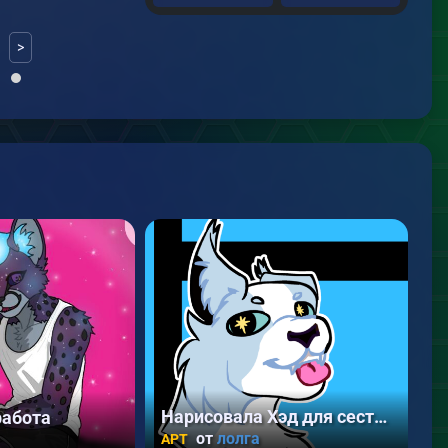
>
Нарисовала Хэд для сестры
б
работа
от
лолга
АРТ
А