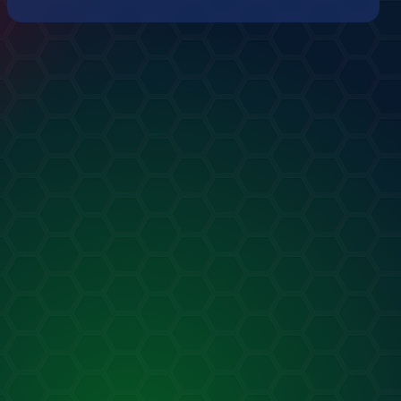
Пони
олк некромант
от
Emilim
т
Emilim
25.10.2023
.10.2023
0
0
0
0