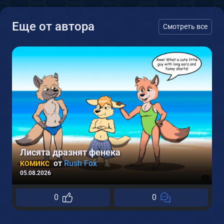
Еще от автора
Смотреть все
Лисята дразнят фенека
0
от
Rush Fox
КОМИКС
05.08.2026
0
0