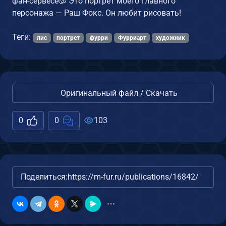
фан-сервесе🥳 Это портрет моего главного
персонажа — Раш Фокс. Он любит рисовать!
Теги:
лис
портрет
фурри
Фурриарт
художник
Оригинальный файл / Скачать
0
0
103
Поделиться:
https://m-fur.ru/publications/16842/