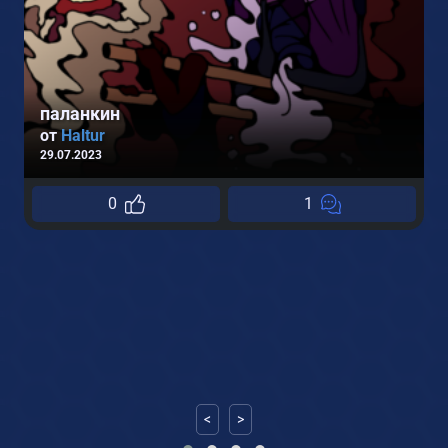
паланкин
от
Haltur
29.07.2023
0
1
2
<
>