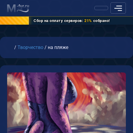
Сбор на оплату серверов:
21%
собрано!
Главная
/
Творчество
/
на пляже