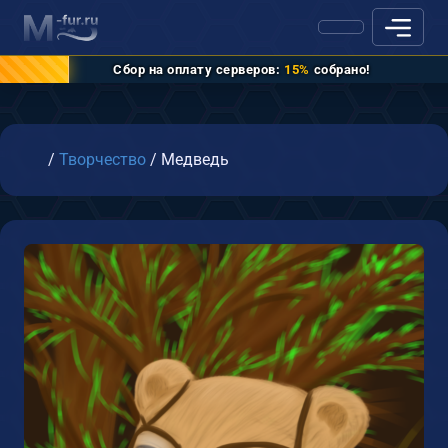
Сбор на оплату серверов:
15%
собрано!
Главная
/
Творчество
/
Медведь