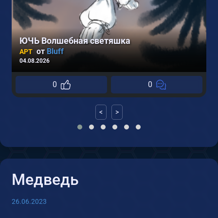
ЮЧЬ Волшебная светяшка
от
Bluff
АРТ
0
04.08.2026
0
0
<
>
Медведь
26.06.2023