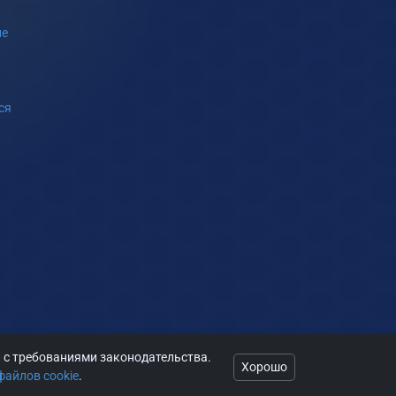
ие
ся
и с требованиями законодательства.
Хорошо
файлов cookie
.
r.ru