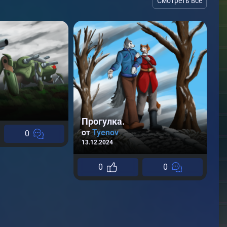
Смотреть все
С
о
13
Прогулка.
от
Tyenov
0
13.12.2024
0
0