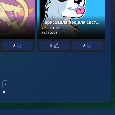
Нарисовала Хэд для сестры
П
от
лолга
АРТ
Т
24.07.2026
14
0
0
0
>