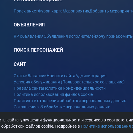
Поиск анкет
Фурри карта
Мероприятия
Добавить мероприят
ОБЪЯВЛЕНИЯ
RP объявления
Объявления исполнителей
Хочу познакомить
ПОИСК ПЕРСОНАЖЕЙ
САЙТ
Статьи
Вакансии
Новости сайта
Администрация
Условия обслуживания (Пользовательское соглашение)
Правила сайта
Политика конфиденциальности
Политика использования файлов cookie
Политика в отношении обработки персональных данных
Соглашение об обработке персональных данных
ты сайта, улучшения функциональности и сервисов в соответстви
 обработкой файлов cookie. Подробнее в
Политике использования 
026 m-fur.ru, Сайт для фурри России, По всем вопросам: admin@m-fu