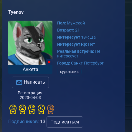
Tyenov
Пол:
Мужской
Возраст:
21
Интересует 18+:
Да
Интересует Rp:
Нет
трелковая практика
Реальная встреча:
Не
т
Tyenov
интересует
.12.2024
Город:
Санкт-Петербург
Анкета
художник
0
0
Написать
Домашняя терраса
от
Tyenov
Регистрация:
13.12.2024
2023-04-03
1
0
Подписчиков:
13
Подписаться