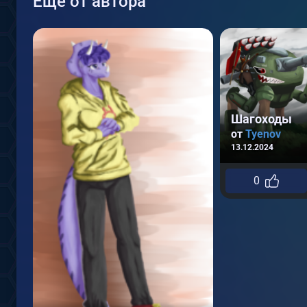
Еще от автора
Шагоходы
от
Tyenov
13.12.2024
0