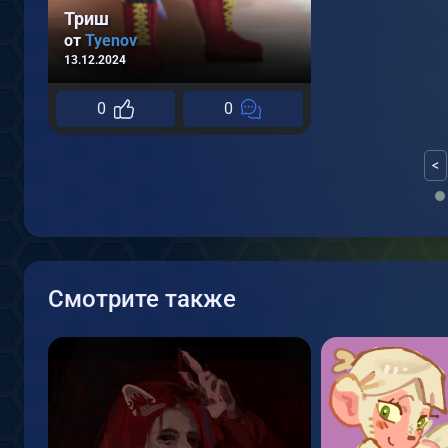
Триш
от
Tyenov
13.12.2024
0
0
<
Смотрите также