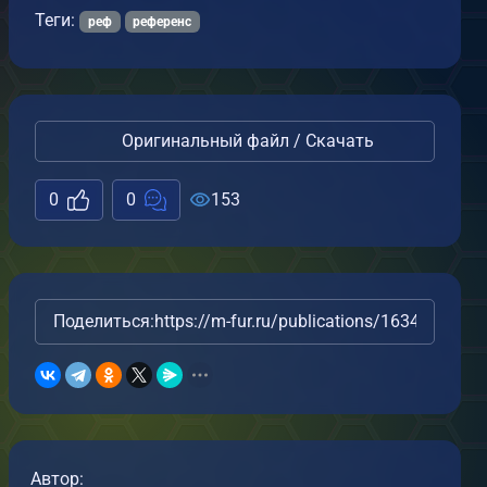
Теги:
реф
референс
Оригинальный файл / Скачать
0
0
153
Поделиться:
https://m-fur.ru/publications/16348/
Автор: