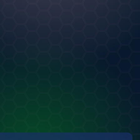
ривет!
от
Ульяна
ЕКСТ
.07.2026
0
0
Magic dishes
от
Murkmew
АРТ
20.07.2026
1
0