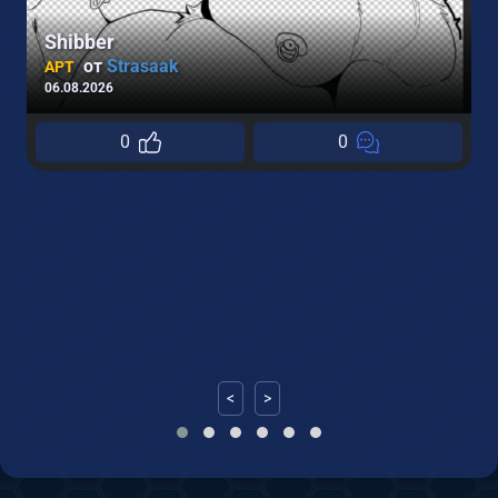
Shibber
от
Strasaak
АРТ
06.08.2026
0
0
0
<
>