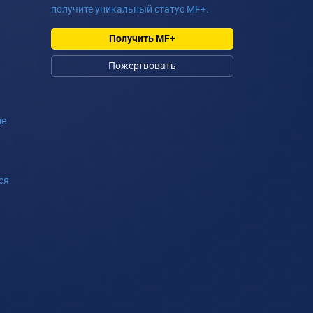
получите уникальный статус MF+.
Получить MF+
Пожертвовать
ие
ся