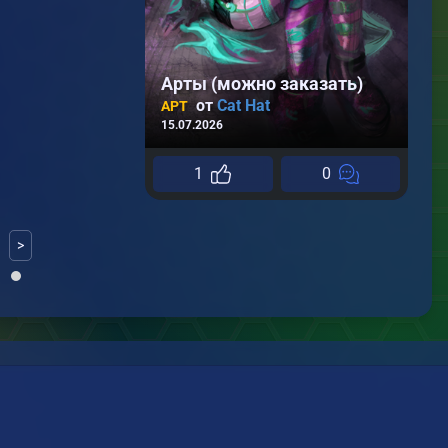
Р
А
22
Арты (можно заказать)
от
Cat Hat
АРТ
15.07.2026
1
0
>