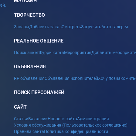
МАГАЗИН
ей.
ТВОРЧЕСТВО
Заказы
Добавить заказ
Смотреть
Загрузить
Авто-галерея
РЕАЛЬНОЕ ОБЩЕНИЕ
Поиск анкет
Фурри карта
Мероприятия
Добавить мероприят
ОБЪЯВЛЕНИЯ
RP объявления
Объявления исполнителей
Хочу познакомить
ПОИСК ПЕРСОНАЖЕЙ
САЙТ
Статьи
Вакансии
Новости сайта
Администрация
Условия обслуживания (Пользовательское соглашение)
Правила сайта
Политика конфиденциальности