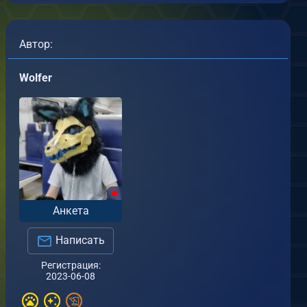
Автор:
Wolfer
рты моих персонажей
т
Wolfer
.06.2023
0
0
Анкета
Мой первый сьют
Написать
от
Wolfer
Регистрация:
08.06.2023
2023-06-08
0
0