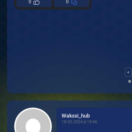
0
0
<
Wakssi_hub
18.02.2024 в 19:46