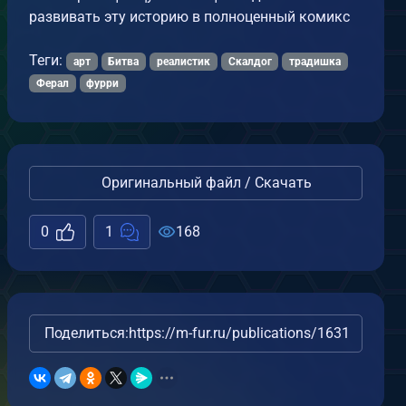
развивать эту историю в полноценный комикс
Теги:
арт
Битва
реалистик
Скалдог
традишка
Ферал
фурри
Оригинальный файл / Скачать
0
1
168
Поделиться:
https://m-fur.ru/publications/16319/