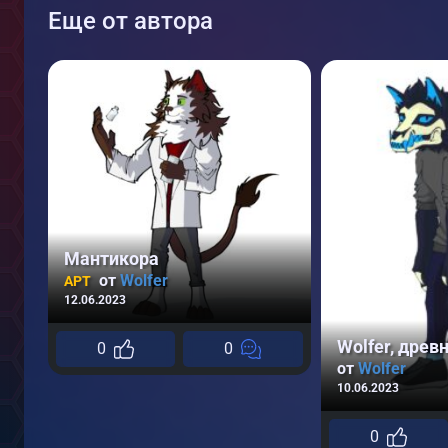
Еще от автора
Мантикора
от
Wolfer
АРТ
12.06.2023
Wolfer, древ
0
0
от
Wolfer
10.06.2023
0