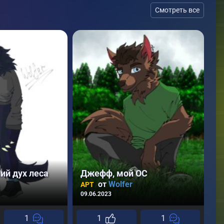
Смотреть все
А
о
08
ний дух леса
Джефф, мой ОС
от
Wolfer
АРТ
09.06.2023
1
1
1