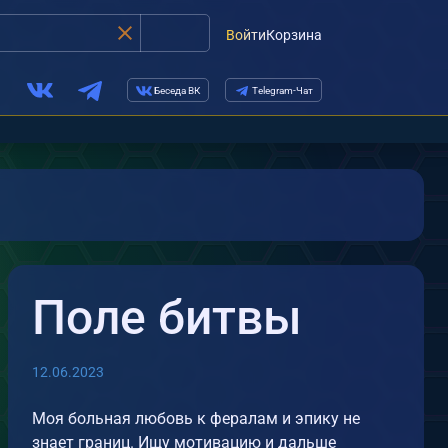
Войти
Корзина
Беседа ВК
Telegram-Чат
Поле битвы
12.06.2023
Моя больная любовь к фералам и эпику не
знает границ. Ищу мотивацию и дальше