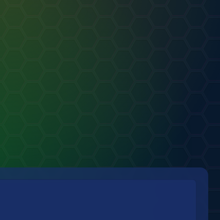
еференс лиры
от
лолга
РТ
.07.2026
Ангел
0
0
от
TeSTy
АРТ
16.07.2026
1
0