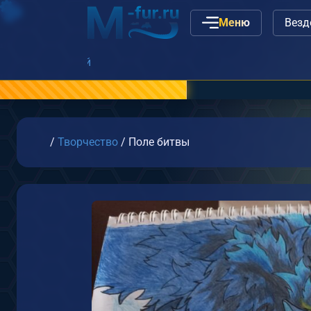
Меню
Наши вакансии
или
с
Главная
/
Творчество
/
Поле битвы