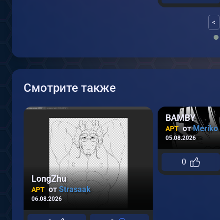
<
Смотрите также
BAMBY
от
Meriko
АРТ
05.08.2026
0
LongZhu
от
Strasaak
АРТ
06.08.2026