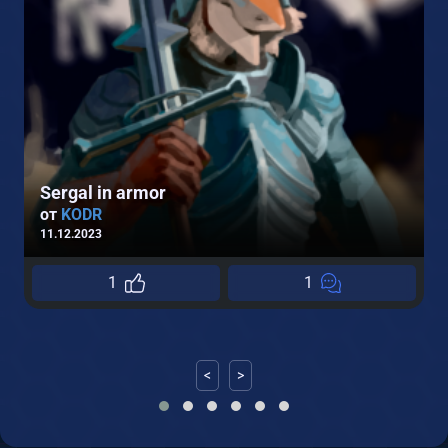
2
Sergal in armor
от
KODR
11.12.2023
1
1
<
>