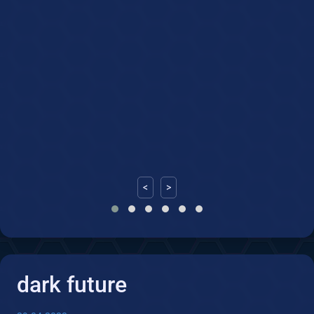
3
<
>
dark future