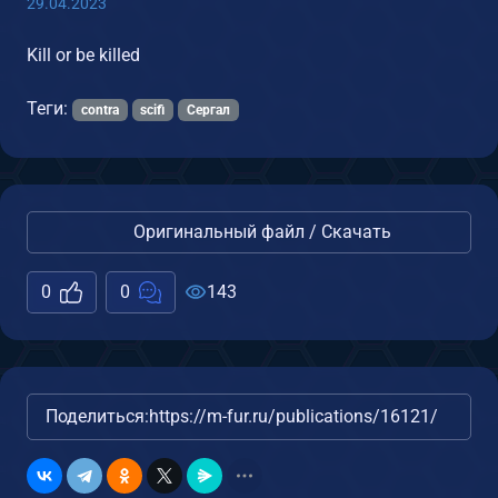
29.04.2023
Kill or be killed
Теги:
contra
scifi
Сергал
Оригинальный файл / Скачать
0
0
143
Поделиться:
https://m-fur.ru/publications/16121/