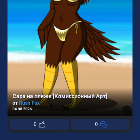
2
Сара на пляже [Комиссионный Арт]
от
Rush Fox
04.08.2026
0
0