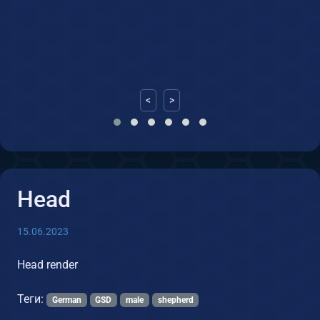
<
>
Head
15.06.2023
Head render
Теги:
German
GSD
male
shepherd