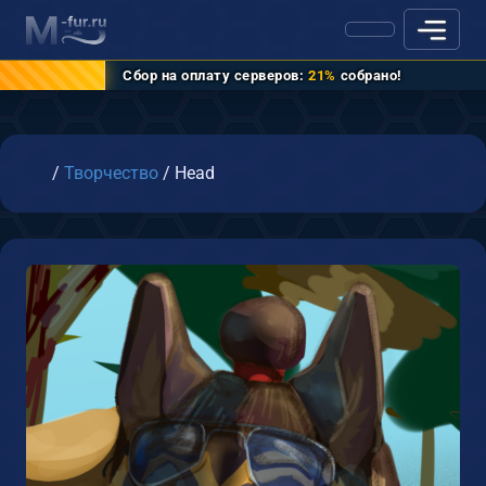
Сбор на оплату серверов:
21%
собрано!
Главная
/
Творчество
/
Head