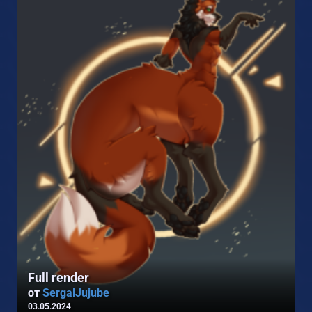
2
Full render
от
SergalJujube
03.05.2024