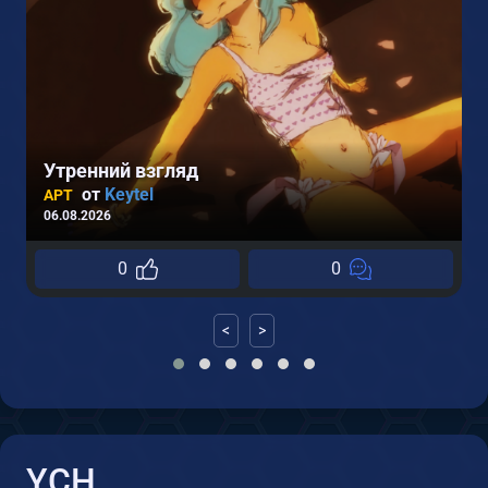
Утренний взгляд
от
Keytel
АРТ
06.08.2026
0
0
0
<
>
YCH