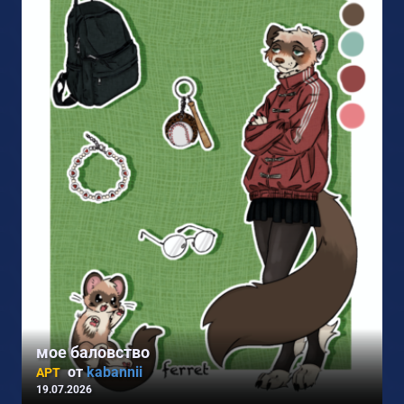
2
мое баловство
от
kabannii
АРТ
19.07.2026