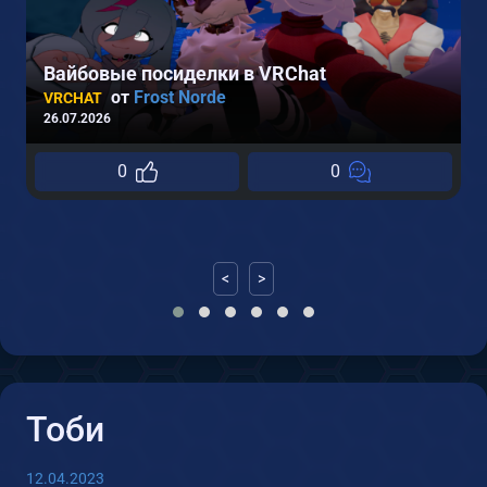
0
Вайбовые посиделки в VRChat
от
Frost Norde
VRCHAT
26.07.2026
0
0
<
>
Тоби
12.04.2023