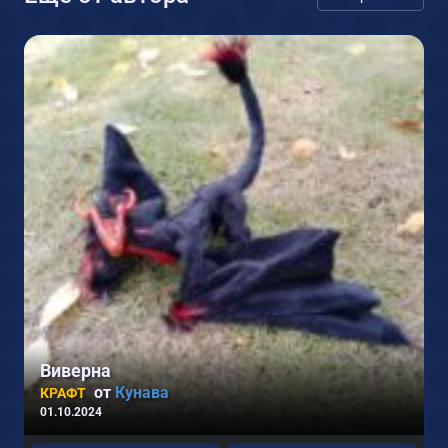
1
Виверна
от
Кунава
КРАФТ
01.10.2024