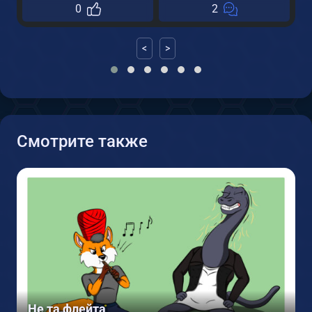
0
2
<
>
Смотрите также
Не та флейта