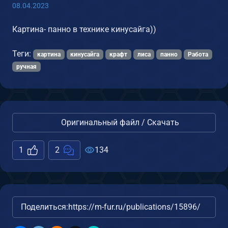
08.04.2023
Картина- панно в технике кинусайга))
Теги:
картина
кинусайга
крафт
лиса
панно
Работа
ручная
Оригинальный файл / Скачать
1
2
134
Поделиться:
https://m-fur.ru/publications/15896/