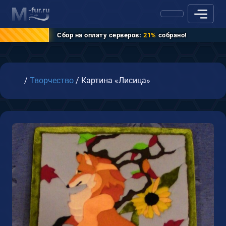
Сбор на оплату серверов:
21%
собрано!
Главная
/
Творчество
/
Картина «Лисица»