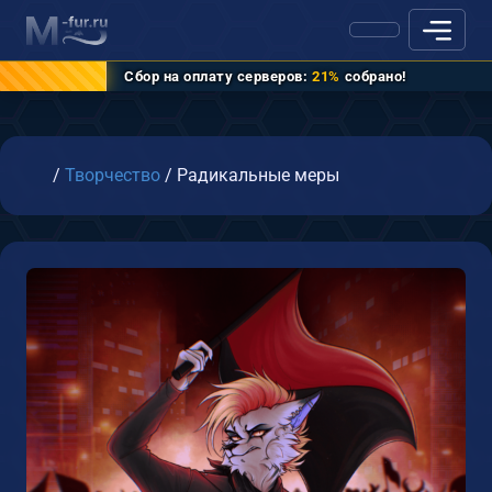
Сбор на оплату серверов:
21%
собрано!
Главная
/
Творчество
/
Радикальные меры