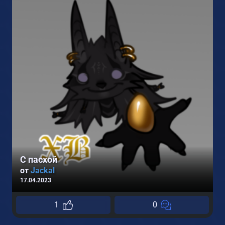
0
С пасхой
от
Jackal
17.04.2023
1
0