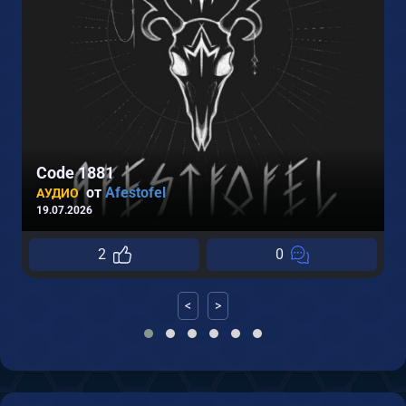
0
Code 1881
от
Afestofel
АУДИО
19.07.2026
2
0
<
>