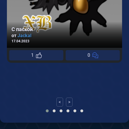
0
С пасхой
от
Jackal
17.04.2023
1
0
<
>