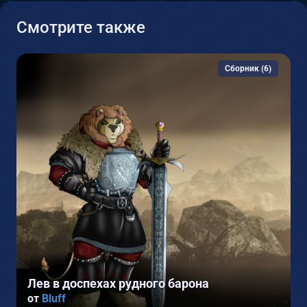
Смотрите также
Сборник (6)
1
Лев в доспехах рудного барона
от
Bluff