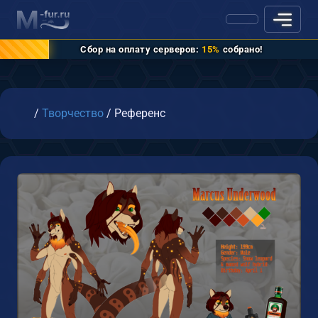
Сбор на оплату серверов:
15%
собрано!
Главная
/
Творчество
/
Референс