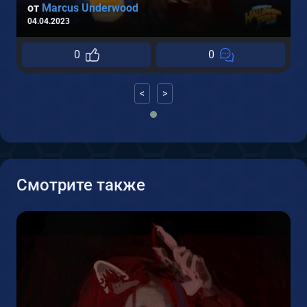
от
Marcus Underwood
04.04.2023
0
0
<
>
Смотрите также