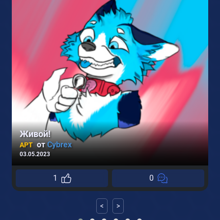
Живой!
от
Cybrex
АРТ
03.05.2023
1
1
0
<
>