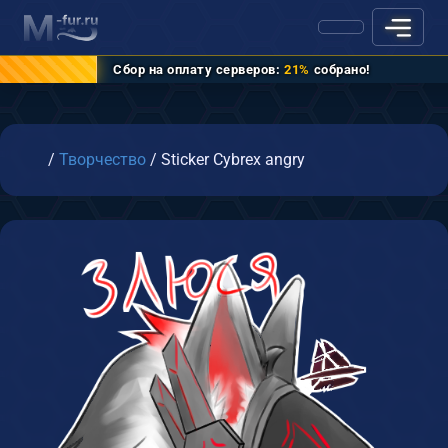
Сбор на оплату серверов:
21%
собрано!
Главная
/
Творчество
/
Sticker Cybrex angry