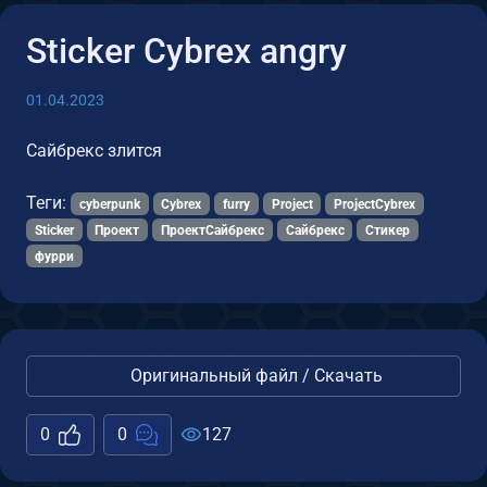
Sticker Cybrex angry
01.04.2023
Сайбрекс злится
Теги:
cyberpunk
Cybrex
furry
Project
ProjectCybrex
Sticker
Проект
ПроектСайбрекс
Сайбрекс
Стикер
фурри
Оригинальный файл / Скачать
0
0
127