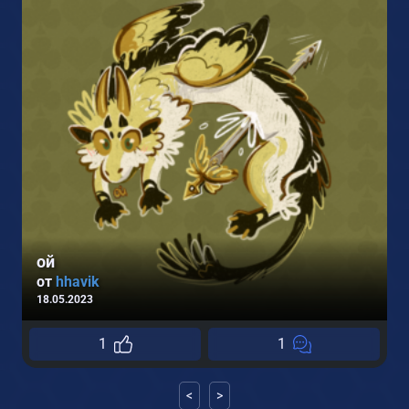
1
ой
от
hhavik
18.05.2023
1
1
<
>