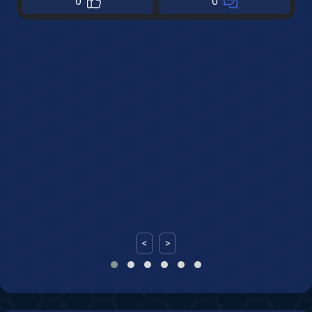
0
0
<
>