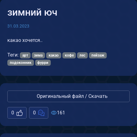
зимний юч
31.03.2023
какао хочется..
Теги:
арт
зима
какао
кофе
лес
пейзаж
подоконник
фурри
Оригинальный файл / Скачать
0
0
161