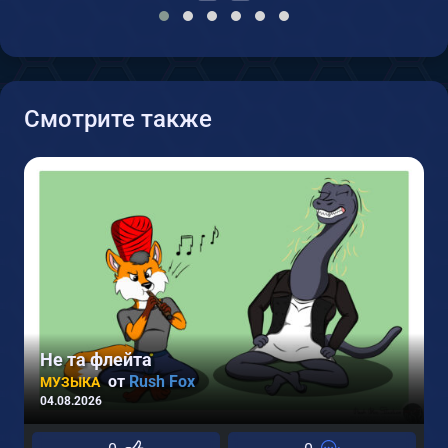
Смотрите также
Не та флейта
от
Rush Fox
МУЗЫКА
04.08.2026
2